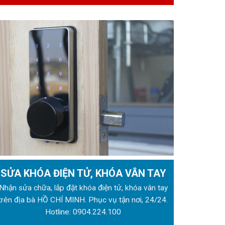
SỬA KHÓA ĐIỆN TỬ, KHÓA VÂN TAY
Nhận sửa chữa, lắp đặt khóa điện tử, khóa vân tay
trên địa bà HỒ CHÍ MINH. Phục vụ tận nơi, 24/24.
Hotline:
0904.224.100