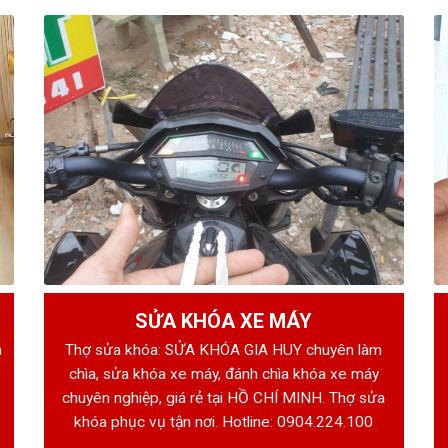
SỬA KHÓA XE MÁY
h
Thợ sửa khóa: SỬA KHÓA GIA HUY chuyên làm
chìa, sửa khóa xe máy, đánh chìa khóa xe máy
chuyên nghiệp, giá rẻ tại HỒ CHÍ MINH. Thợ sửa
khóa phục vụ tận nơi. Hotline:
0904.224.100