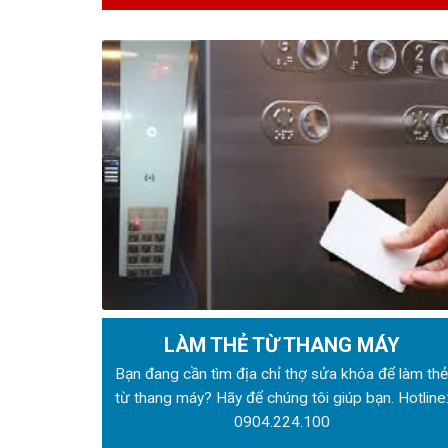
LÀM THẺ TỪ THANG MÁY
Bạn đang cần tìm địa chỉ thợ sửa khóa để làm th
từ thang máy? Hãy để chúng tôi giúp bạn. Hotline
0904.224.100