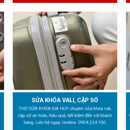
SỬA KHÓA VALI, CẶP SỐ
ẻ
THỢ SỬA KHÓA GIA HUY chuyên sửa khóa vali,
:
cặp số an toàn, hiệu quả, tiết kiệm đến với khách
hàng. Liên hệ ngay: Hotline:
0904.224.100