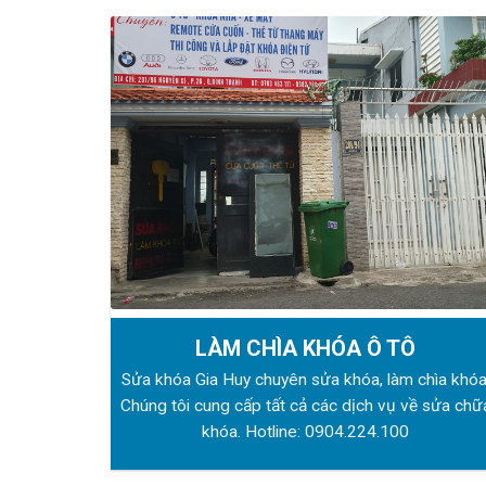
LÀM CHÌA KHÓA Ô TÔ
Sửa khóa Gia Huy chuyên sửa khóa, làm chìa khóa
Chúng tôi cung cấp tất cả các dịch vụ về sửa chữ
khóa. Hotline:
0904.224.100