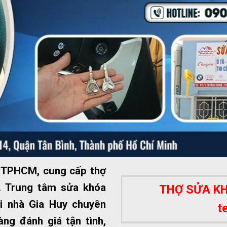
ất TPHCM, cung cấp thợ
 Trung tâm sửa khóa
THỢ SỬA KHÓ
i nhà Gia Huy chuyên
t
ng đánh giá tận tình,