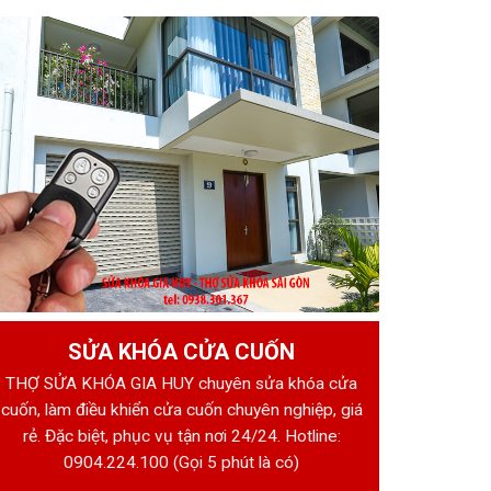
SỬA KHÓA CỬA CUỐN
THỢ SỬA KHÓA GIA HUY chuyên sửa khóa cửa
cuốn, làm điều khiển cửa cuốn chuyên nghiệp, giá
rẻ. Đặc biệt, phục vụ tận nơi 24/24. Hotline:
0904.224.100
(Gọi 5 phút là có)