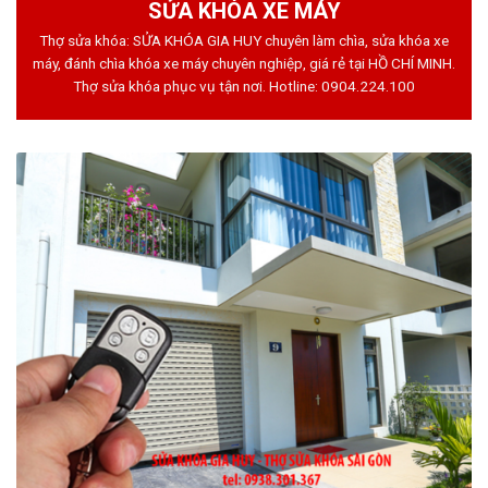
SỬA KHÓA XE MÁY
Thợ sửa khóa: SỬA KHÓA GIA HUY chuyên làm chìa, sửa khóa xe
máy, đánh chìa khóa xe máy chuyên nghiệp, giá rẻ tại HỒ CHÍ MINH.
Thợ sửa khóa phục vụ tận nơi. Hotline:
0904.224.100