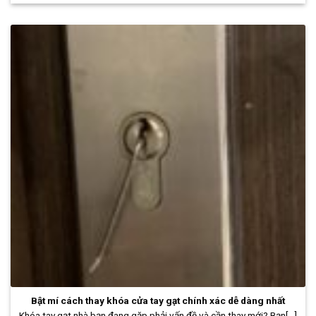
Bật mí cách thay khóa cửa tay gạt chính xác dễ dàng nhất
Khóa tay gạt nhà bạn đang gặp phải vấn đề và cần thay mới? Bạn[...]