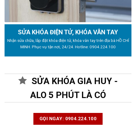
SỬA KHÓA ĐIỆN TỬ, KHÓA VÂN TAY
Nhận sửa chữa, lắp đặt khóa điện tử, khóa vân tay trên địa bà HỒ CHÍ
MINH. Phục vụ tận nơi, 24/24. Hotline:
0904.224.100
SỬA KHÓA GIA HUY -
ALO 5 PHÚT LÀ CÓ
GỌI NGAY: 0904.224.100