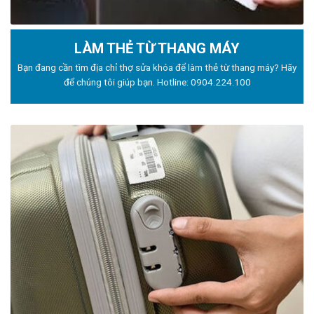
LÀM THẺ TỪ THANG MÁY
Bạn đang cần tìm địa chỉ thợ sửa khóa để làm thẻ từ thang máy? Hãy
để chúng tôi giúp bạn. Hotline:
0904.224.100