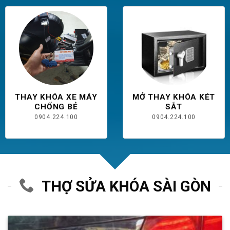
THAY KHÓA XE MÁY
MỞ THAY KHÓA KÉT
CHỐNG BẺ
SẮT
0904.224.100
0904.224.100
THỢ SỬA KHÓA SÀI GÒN