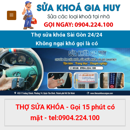
Skip
to
content
Thợ sửa khóa Sài Gòn 24/24
Không ngại khó gọi là có
THỢ SỬA KHÓA - Gọi 15 phút có
mặt - tel:0904.224.100