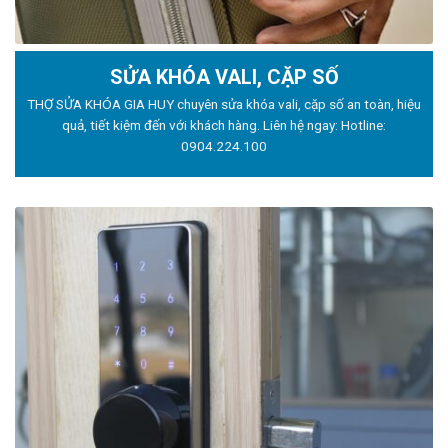
SỬA KHÓA VALI, CẶP SỐ
THỢ SỬA KHÓA GIA HUY chuyên sửa khóa vali, cặp số an toàn, hiệu
quả, tiết kiệm đến với khách hàng. Liên hệ ngay: Hotline:
0904.224.100