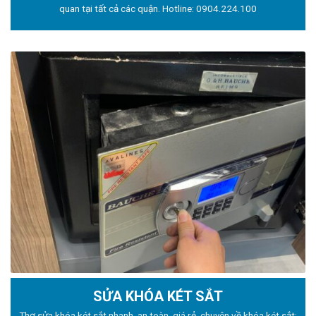
quan tại tất cả các quận. Hotline:
0904.224.100
SỬA KHÓA KÉT SẮT
Thợ sửa khóa
két sắt nhanh, an toàn, giá rẻ, chuyên về khóa két sắt: