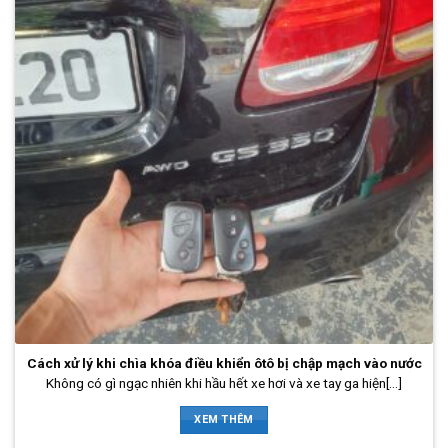
Cách xử lý khi chìa khóa điều khiển ôtô bị chập mạch vào nước
Không có gì ngạc nhiên khi hầu hết xe hơi và xe tay ga hiện[...]
XEM THÊM