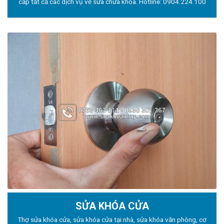
cấp tất cả các dịch vụ về sửa chữa khóa. Hotline:
0904.224.100
SỬA KHÓA CỬA
Thợ sửa khóa
cửa, sửa khóa cửa tại nhà, sửa khóa văn phòng, cơ