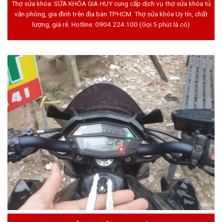
Thợ sửa khóa: SỬA KHÓA GIA HUY cung cấp dịch vụ thợ sửa khóa tủ
văn phòng, gia đình trên địa bàn TPHCM. Thợ sửa khóa Uy tín, chất
lượng, giá rẻ. Hotline:
0904.224.100
(Gọi 5 phút là có)