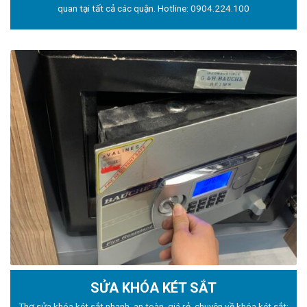
quan tại tất cả các quận. Hotline:
0904.224.100
SỬA KHÓA KÉT SẮT
Thợ sửa khóa
két sắt nhanh, an toàn, giá rẻ, chuyên về khóa két sắt: