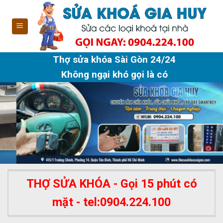
Skip
to
content
Thợ sửa khóa Sài Gòn 24/24
Không ngại khó gọi là có
THỢ SỬA KHÓA - Gọi 15 phút có
mặt - tel:0904.224.100