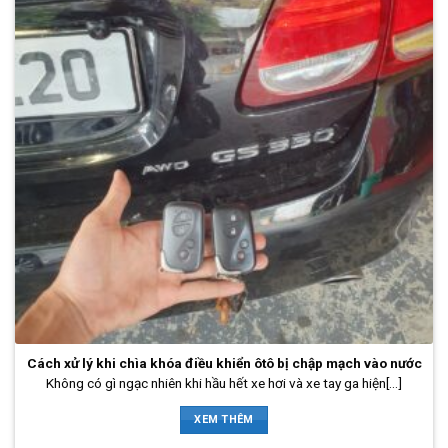
Cách xử lý khi chìa khóa điều khiển ôtô bị chập mạch vào nước
Không có gì ngạc nhiên khi hầu hết xe hơi và xe tay ga hiện[...]
XEM THÊM