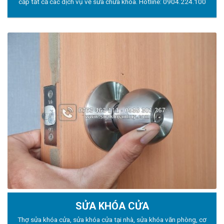
cấp tất cả các dịch vụ về sửa chữa khóa. Hotline:
0904.224.100
SỬA KHÓA CỬA
Thợ sửa khóa
cửa, sửa khóa cửa tại nhà, sửa khóa văn phòng, cơ