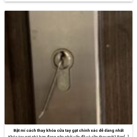
Bật mí cách thay khóa cửa tay gạt chính xác dễ dàng nhất
Khóa tay gạt nhà bạn đang gặp phải vấn đề và cần thay mới? Bạn[...]