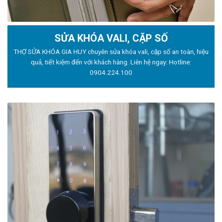
SỬA KHÓA VALI, CẶP SỐ
THỢ SỬA KHÓA GIA HUY chuyên sửa khóa vali, cặp số an toàn, hiệu
quả, tiết kiệm đến với khách hàng. Liên hệ ngay: Hotline:
0904.224.100