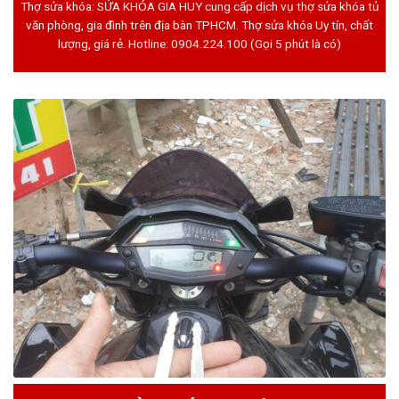
Thợ sửa khóa: SỬA KHÓA GIA HUY cung cấp dịch vụ thợ sửa khóa tủ
văn phòng, gia đình trên địa bàn TPHCM. Thợ sửa khóa Uy tín, chất
lượng, giá rẻ. Hotline:
0904.224.100
(Gọi 5 phút là có)