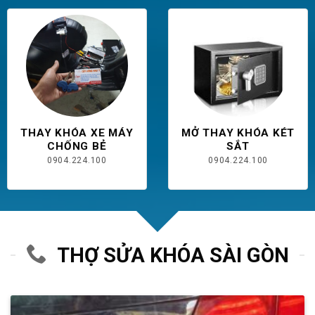
THAY KHÓA XE MÁY
MỞ THAY KHÓA KÉT
CHỐNG BẺ
SẮT
0904.224.100
0904.224.100
THỢ SỬA KHÓA SÀI GÒN