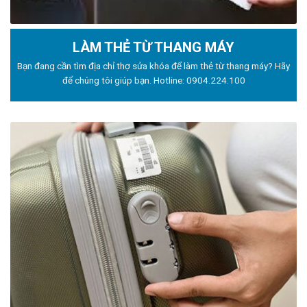
LÀM THẺ TỪ THANG MÁY
Bạn đang cần tìm địa chỉ thợ sửa khóa để làm thẻ từ thang máy? Hãy
để chúng tôi giúp bạn. Hotline:
0904.224.100