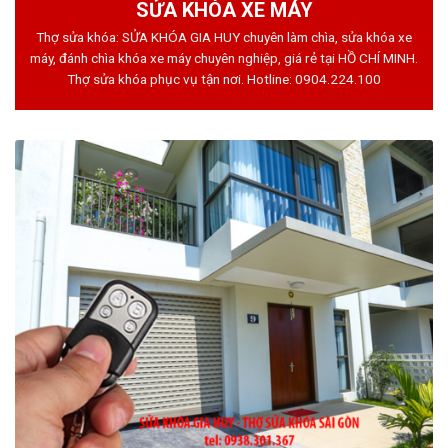
SỬA KHÓA XE MÁY
Thợ sửa khóa: SỬA KHÓA GIA HUY chuyên làm chìa, sửa khóa xe
máy, đánh chìa khóa xe máy chuyên nghiệp, giá rẻ tại HỒ CHÍ MINH.
Thợ sửa khóa phục vụ tận nơi. Hotline:
0904.224.100