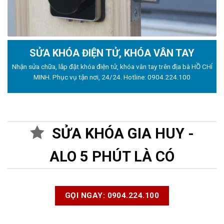
SỬA KHÓA ĐIỆN TỬ, KHÓA VÂN TAY
Nhận sửa chữa, lắp đặt khóa điện tử, khóa vân tay trên địa bà HỒ CHÍ
MINH. Phục vụ tận nơi, 24/24. Hotline:
0904.224.100
SỬA KHÓA GIA HUY -
ALO 5 PHÚT LÀ CÓ
GỌI NGAY: 0904.224.100