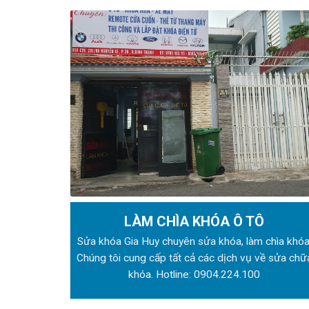
LÀM CHÌA KHÓA Ô TÔ
Sửa khóa Gia Huy chuyên sửa khóa, làm chìa khóa
Chúng tôi cung cấp tất cả các dịch vụ về sửa chữ
khóa. Hotline:
0904.224.100