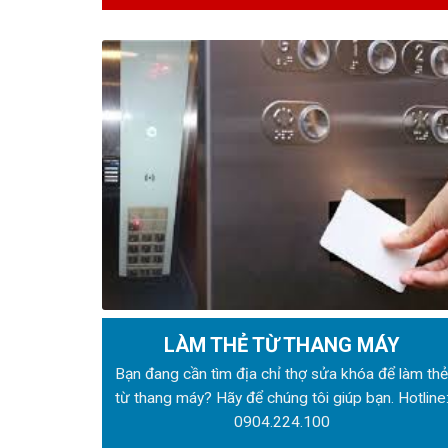
LÀM THẺ TỪ THANG MÁY
Bạn đang cần tìm địa chỉ thợ sửa khóa để làm th
từ thang máy? Hãy để chúng tôi giúp bạn. Hotline
0904.224.100