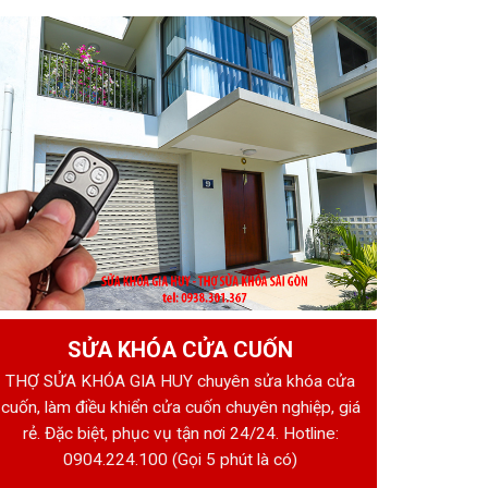
SỬA KHÓA CỬA CUỐN
THỢ SỬA KHÓA GIA HUY chuyên sửa khóa cửa
cuốn, làm điều khiển cửa cuốn chuyên nghiệp, giá
rẻ. Đặc biệt, phục vụ tận nơi 24/24. Hotline:
0904.224.100
(Gọi 5 phút là có)