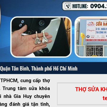
ất TPHCM, cung cấp thợ
 Trung tâm sửa khóa
THỢ SỬA KHÓ
i nhà Gia Huy chuyên
t
ng đánh giá tận tình,