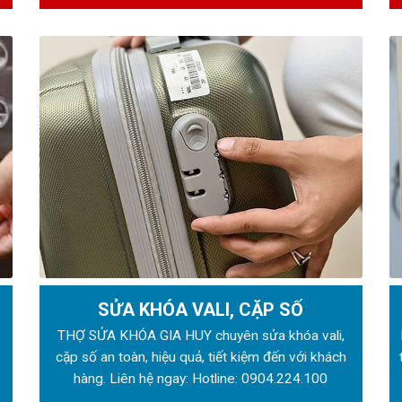
SỬA KHÓA VALI, CẶP SỐ
ẻ
THỢ SỬA KHÓA GIA HUY chuyên sửa khóa vali,
:
cặp số an toàn, hiệu quả, tiết kiệm đến với khách
hàng. Liên hệ ngay: Hotline:
0904.224.100