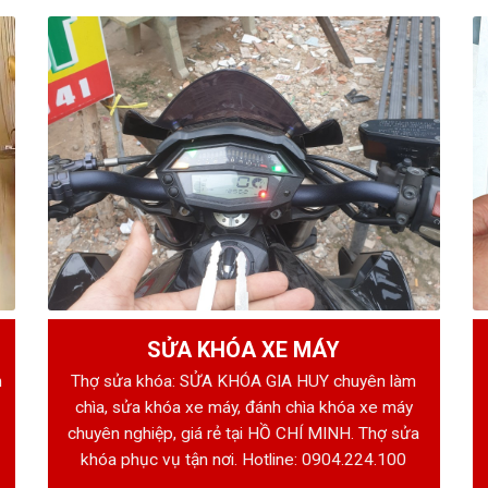
SỬA KHÓA XE MÁY
h
Thợ sửa khóa: SỬA KHÓA GIA HUY chuyên làm
chìa, sửa khóa xe máy, đánh chìa khóa xe máy
chuyên nghiệp, giá rẻ tại HỒ CHÍ MINH. Thợ sửa
khóa phục vụ tận nơi. Hotline:
0904.224.100