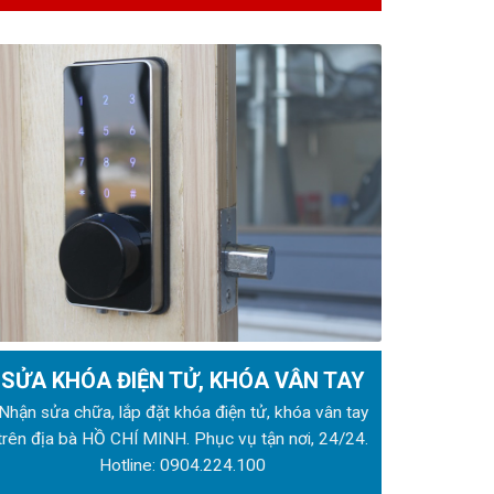
SỬA KHÓA ĐIỆN TỬ, KHÓA VÂN TAY
Nhận sửa chữa, lắp đặt khóa điện tử, khóa vân tay
trên địa bà HỒ CHÍ MINH. Phục vụ tận nơi, 24/24.
Hotline:
0904.224.100