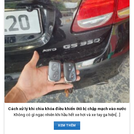
Cách xử lý khi chìa khóa điều khiển ôtô bị chập mạch vào nước
Không có gì ngạc nhiên khi hầu hết xe hơi và xe tay ga hiện[...]
XEM THÊM