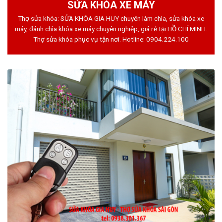
SỬA KHÓA XE MÁY
Thợ sửa khóa: SỬA KHÓA GIA HUY chuyên làm chìa, sửa khóa xe
máy, đánh chìa khóa xe máy chuyên nghiệp, giá rẻ tại HỒ CHÍ MINH.
Thợ sửa khóa phục vụ tận nơi. Hotline:
0904.224.100