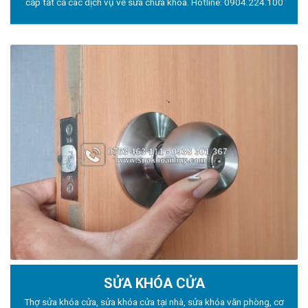
cấp tất cả các dịch vụ về sửa chữa khóa. Hotline:
0904.224.100
SỬA KHÓA CỬA
Thợ sửa khóa
cửa, sửa khóa cửa tại nhà, sửa khóa văn phòng, cơ