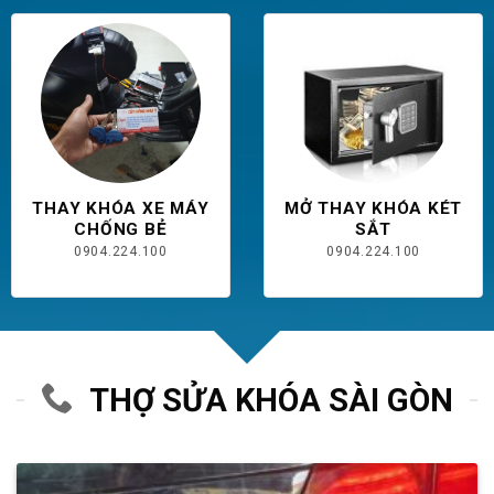
THAY KHÓA XE MÁY
MỞ THAY KHÓA KÉT
CHỐNG BẺ
SẮT
0904.224.100
0904.224.100
THỢ SỬA KHÓA SÀI GÒN