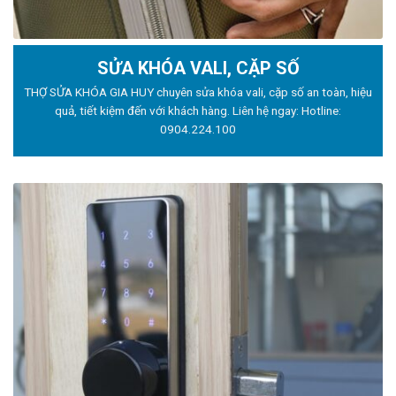
SỬA KHÓA VALI, CẶP SỐ
THỢ SỬA KHÓA GIA HUY chuyên sửa khóa vali, cặp số an toàn, hiệu
quả, tiết kiệm đến với khách hàng. Liên hệ ngay: Hotline:
0904.224.100