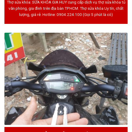
Thợ sửa khóa: SỬA KHÓA GIA HUY cung cấp dịch vụ thợ sửa khóa tủ
văn phòng, gia đình trên địa bàn TPHCM. Thợ sửa khóa Uy tín, chất
lượng, giá rẻ. Hotline:
0904.224.100
(Gọi 5 phút là có)