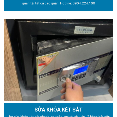
quan tại tất cả các quận. Hotline:
0904.224.100
SỬA KHÓA KÉT SẮT
Thợ sửa khóa
két sắt nhanh, an toàn, giá rẻ, chuyên về khóa két sắt: