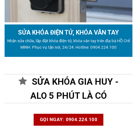
SỬA KHÓA ĐIỆN TỬ, KHÓA VÂN TAY
Nhận sửa chữa, lắp đặt khóa điện tử, khóa vân tay trên địa bà HỒ CHÍ
MINH. Phục vụ tận nơi, 24/24. Hotline:
0904.224.100
SỬA KHÓA GIA HUY -
ALO 5 PHÚT LÀ CÓ
GỌI NGAY: 0904.224.100