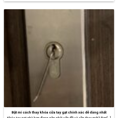
Bật mí cách thay khóa cửa tay gạt chính xác dễ dàng nhất
Khóa tay gạt nhà bạn đang gặp phải vấn đề và cần thay mới? Bạn[...]