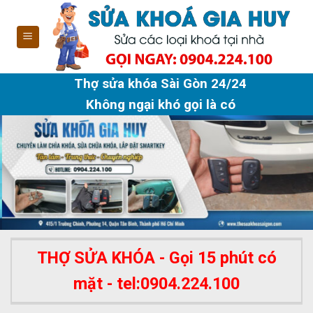
Skip
to
content
Thợ sửa khóa Sài Gòn 24/24
Không ngại khó gọi là có
THỢ SỬA KHÓA - Gọi 15 phút có
mặt - tel:0904.224.100