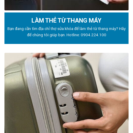
LÀM THẺ TỪ THANG MÁY
Bạn đang cần tìm địa chỉ thợ sửa khóa để làm thẻ từ thang máy? Hãy
để chúng tôi giúp bạn. Hotline:
0904.224.100