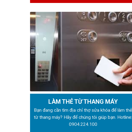
LÀM THẺ TỪ THANG MÁY
Bạn đang cần tìm địa chỉ thợ sửa khóa để làm th
từ thang máy? Hãy để chúng tôi giúp bạn. Hotline
0904.224.100