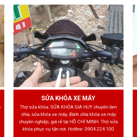
SỬA KHÓA XE MÁY
h
Thợ sửa khóa: SỬA KHÓA GIA HUY chuyên làm
chìa, sửa khóa xe máy, đánh chìa khóa xe máy
chuyên nghiệp, giá rẻ tại HỒ CHÍ MINH. Thợ sửa
khóa phục vụ tận nơi. Hotline:
0904.224.100