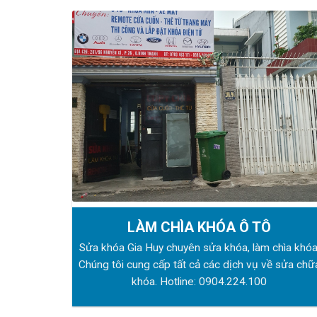
LÀM CHÌA KHÓA Ô TÔ
Sửa khóa Gia Huy chuyên sửa khóa, làm chìa khóa
Chúng tôi cung cấp tất cả các dịch vụ về sửa chữ
khóa. Hotline:
0904.224.100