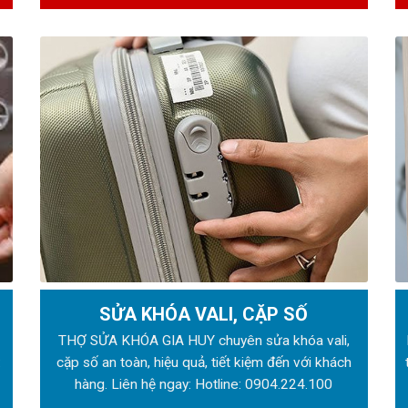
SỬA KHÓA VALI, CẶP SỐ
ẻ
THỢ SỬA KHÓA GIA HUY chuyên sửa khóa vali,
:
cặp số an toàn, hiệu quả, tiết kiệm đến với khách
hàng. Liên hệ ngay: Hotline:
0904.224.100