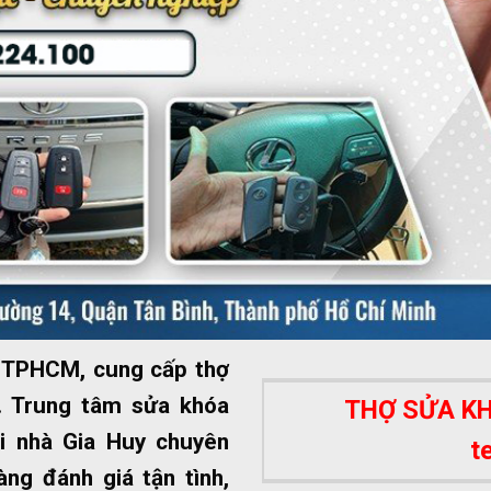
ất TPHCM, cung cấp thợ
 Trung tâm sửa khóa
THỢ SỬA KHÓ
i nhà Gia Huy chuyên
t
ng đánh giá tận tình,