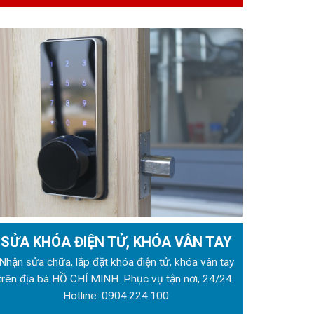
SỬA KHÓA ĐIỆN TỬ, KHÓA VÂN TAY
Nhận sửa chữa, lắp đặt khóa điện tử, khóa vân tay
trên địa bà HỒ CHÍ MINH. Phục vụ tận nơi, 24/24.
Hotline:
0904.224.100