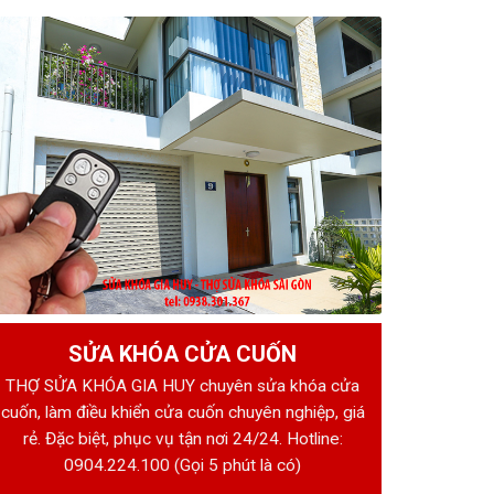
SỬA KHÓA CỬA CUỐN
THỢ SỬA KHÓA GIA HUY chuyên sửa khóa cửa
cuốn, làm điều khiển cửa cuốn chuyên nghiệp, giá
rẻ. Đặc biệt, phục vụ tận nơi 24/24. Hotline:
0904.224.100
(Gọi 5 phút là có)