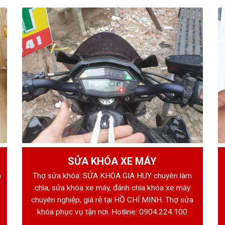
SỬA KHÓA XE MÁY
h
Thợ sửa khóa: SỬA KHÓA GIA HUY chuyên làm
chìa, sửa khóa xe máy, đánh chìa khóa xe máy
chuyên nghiệp, giá rẻ tại HỒ CHÍ MINH. Thợ sửa
khóa phục vụ tận nơi. Hotline:
0904.224.100