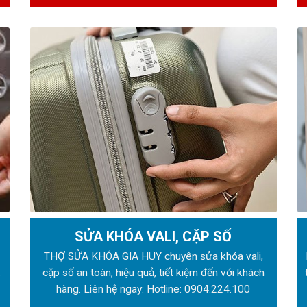
SỬA KHÓA VALI, CẶP SỐ
ẻ
THỢ SỬA KHÓA GIA HUY chuyên sửa khóa vali,
:
cặp số an toàn, hiệu quả, tiết kiệm đến với khách
hàng. Liên hệ ngay: Hotline:
0904.224.100