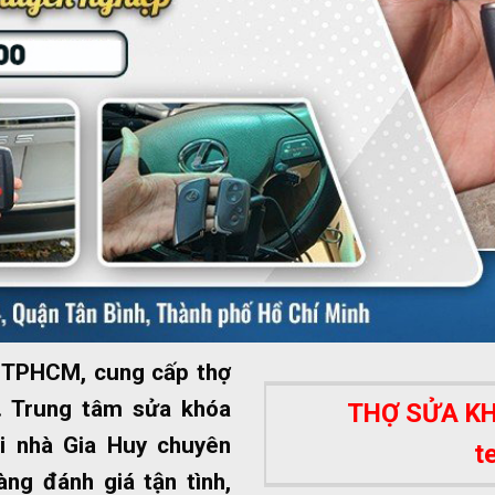
ất TPHCM, cung cấp thợ
 Trung tâm sửa khóa
THỢ SỬA KHÓ
i nhà Gia Huy chuyên
t
ng đánh giá tận tình,