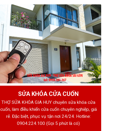
SỬA KHÓA CỬA CUỐN
THỢ SỬA KHÓA GIA HUY chuyên sửa khóa cửa
cuốn, làm điều khiển cửa cuốn chuyên nghiệp, giá
rẻ. Đặc biệt, phục vụ tận nơi 24/24. Hotline:
0904.224.100
(Gọi 5 phút là có)