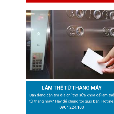
LÀM THẺ TỪ THANG MÁY
Bạn đang cần tìm địa chỉ thợ sửa khóa để làm th
từ thang máy? Hãy để chúng tôi giúp bạn. Hotline
0904.224.100