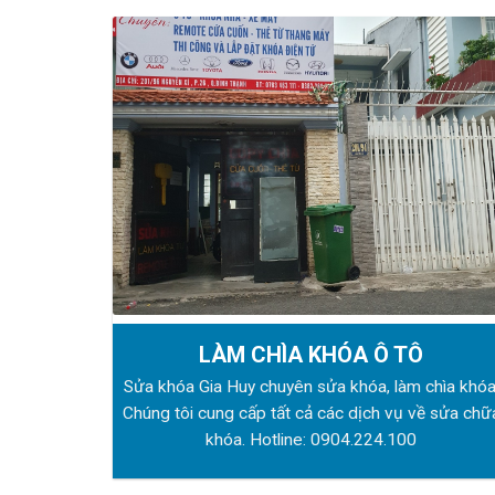
LÀM CHÌA KHÓA Ô TÔ
Sửa khóa Gia Huy chuyên sửa khóa, làm chìa khóa
Chúng tôi cung cấp tất cả các dịch vụ về sửa chữ
khóa. Hotline:
0904.224.100