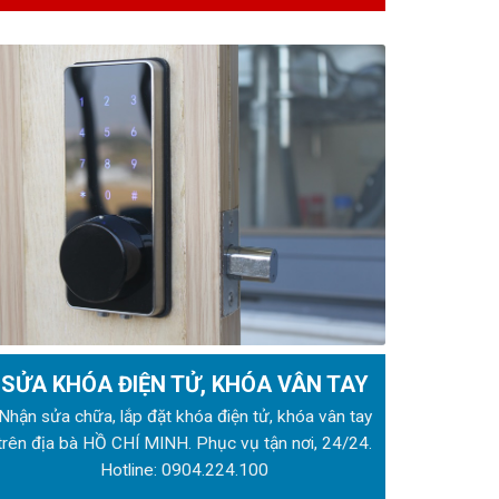
SỬA KHÓA ĐIỆN TỬ, KHÓA VÂN TAY
Nhận sửa chữa, lắp đặt khóa điện tử, khóa vân tay
trên địa bà HỒ CHÍ MINH. Phục vụ tận nơi, 24/24.
Hotline:
0904.224.100