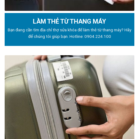
LÀM THẺ TỪ THANG MÁY
Bạn đang cần tìm địa chỉ thợ sửa khóa để làm thẻ từ thang máy? Hãy
để chúng tôi giúp bạn. Hotline:
0904.224.100