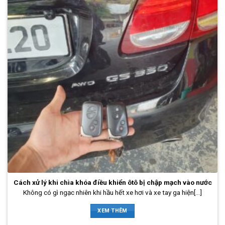
Cách xử lý khi chìa khóa điều khiển ôtô bị chập mạch vào nước
Không có gì ngạc nhiên khi hầu hết xe hơi và xe tay ga hiện[...]
XEM THÊM