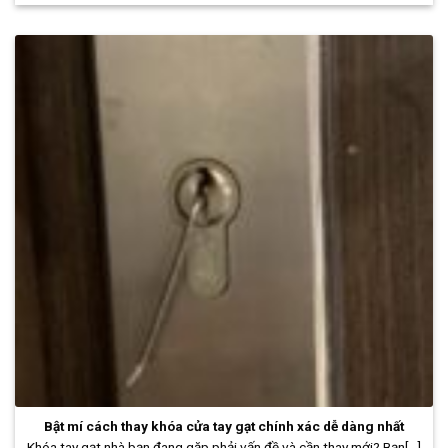
Bật mí cách thay khóa cửa tay gạt chính xác dễ dàng nhất
Khóa tay gạt nhà bạn đang gặp phải vấn đề và cần thay mới? Bạn[...]