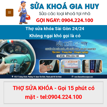
Skip
to
content
Thợ sửa khóa Sài Gòn 24/24
Không ngại khó gọi là có
THỢ SỬA KHÓA - Gọi 15 phút có
mặt - tel:0904.224.100