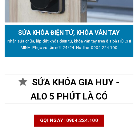
SỬA KHÓA ĐIỆN TỬ, KHÓA VÂN TAY
Nhận sửa chữa, lắp đặt khóa điện tử, khóa vân tay trên địa bà HỒ CHÍ
MINH. Phục vụ tận nơi, 24/24. Hotline:
0904.224.100
SỬA KHÓA GIA HUY -
ALO 5 PHÚT LÀ CÓ
GỌI NGAY: 0904.224.100