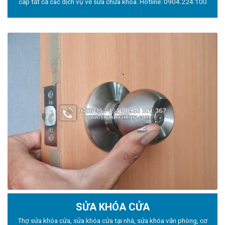
cấp tất cả các dịch vụ về sửa chữa khóa. Hotline:
0904.224.100
SỬA KHÓA CỬA
Thợ sửa khóa
cửa, sửa khóa cửa tại nhà, sửa khóa văn phòng, cơ