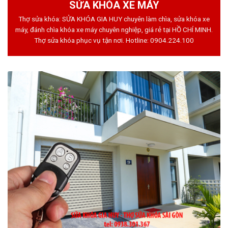
SỬA KHÓA XE MÁY
Thợ sửa khóa: SỬA KHÓA GIA HUY chuyên làm chìa, sửa khóa xe
máy, đánh chìa khóa xe máy chuyên nghiệp, giá rẻ tại HỒ CHÍ MINH.
Thợ sửa khóa phục vụ tận nơi. Hotline:
0904.224.100