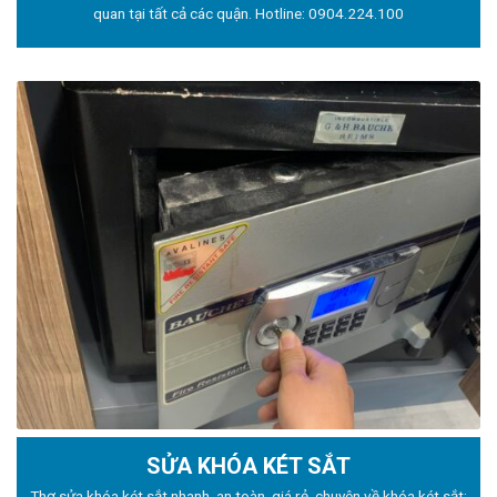
quan tại tất cả các quận. Hotline:
0904.224.100
SỬA KHÓA KÉT SẮT
Thợ sửa khóa
két sắt nhanh, an toàn, giá rẻ, chuyên về khóa két sắt: