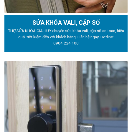
SỬA KHÓA VALI, CẶP SỐ
THỢ SỬA KHÓA GIA HUY chuyên sửa khóa vali, cặp số an toàn, hiệu
quả, tiết kiệm đến với khách hàng. Liên hệ ngay: Hotline:
0904.224.100