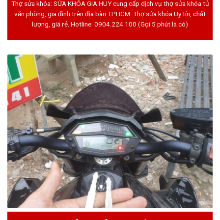
Thợ sửa khóa: SỬA KHÓA GIA HUY cung cấp dịch vụ thợ sửa khóa tủ
văn phòng, gia đình trên địa bàn TPHCM. Thợ sửa khóa Uy tín, chất
lượng, giá rẻ. Hotline:
0904.224.100
(Gọi 5 phút là có)