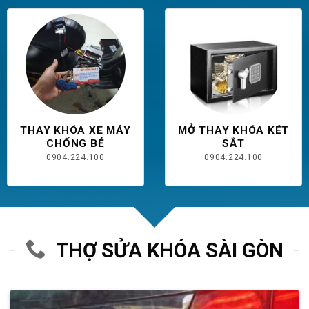
THAY KHÓA XE MÁY
MỞ THAY KHÓA KÉT
CHỐNG BẺ
SẮT
0904.224.100
0904.224.100
THỢ SỬA KHÓA SÀI GÒN