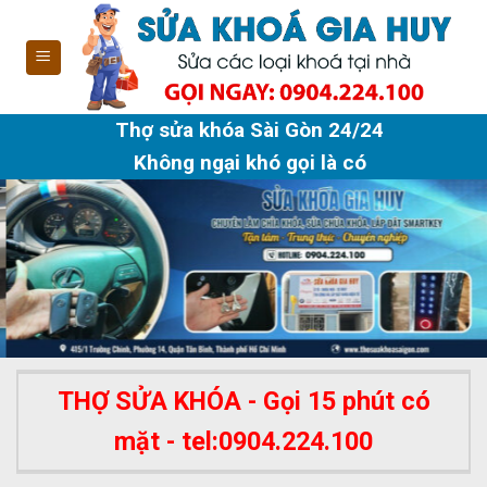
Skip
to
content
Thợ sửa khóa Sài Gòn 24/24
Không ngại khó gọi là có
THỢ SỬA KHÓA - Gọi 15 phút có
mặt - tel:0904.224.100