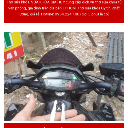
Thợ sửa khóa: SỬA KHÓA GIA HUY cung cấp dịch vụ thợ sửa khóa tủ
văn phòng, gia đình trên địa bàn TPHCM. Thợ sửa khóa Uy tín, chất
lượng, giá rẻ. Hotline:
0904.224.100
(Gọi 5 phút là có)