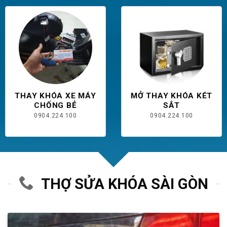
THAY KHÓA XE MÁY
MỞ THAY KHÓA KÉT
CHỐNG BẺ
SẮT
0904.224.100
0904.224.100
THỢ SỬA KHÓA SÀI GÒN