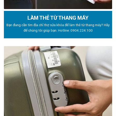
LÀM THẺ TỪ THANG MÁY
Bạn đang cần tìm địa chỉ thợ sửa khóa để làm thẻ từ thang máy? Hãy
để chúng tôi giúp bạn. Hotline:
0904.224.100