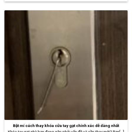
Bật mí cách thay khóa cửa tay gạt chính xác dễ dàng nhất
Khóa tay gạt nhà bạn đang gặp phải vấn đề và cần thay mới? Bạn[...]