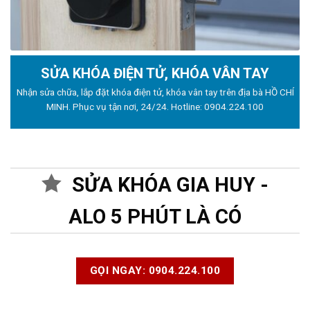
SỬA KHÓA ĐIỆN TỬ, KHÓA VÂN TAY
Nhận sửa chữa, lắp đặt khóa điện tử, khóa vân tay trên địa bà HỒ CHÍ
MINH. Phục vụ tận nơi, 24/24. Hotline:
0904.224.100
SỬA KHÓA GIA HUY -
ALO 5 PHÚT LÀ CÓ
GỌI NGAY: 0904.224.100