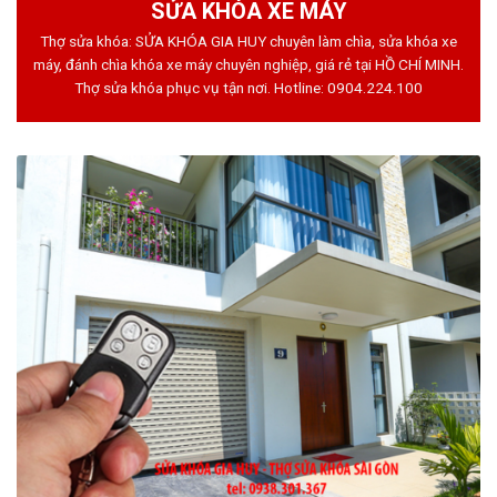
SỬA KHÓA XE MÁY
Thợ sửa khóa: SỬA KHÓA GIA HUY chuyên làm chìa, sửa khóa xe
máy, đánh chìa khóa xe máy chuyên nghiệp, giá rẻ tại HỒ CHÍ MINH.
Thợ sửa khóa phục vụ tận nơi. Hotline:
0904.224.100