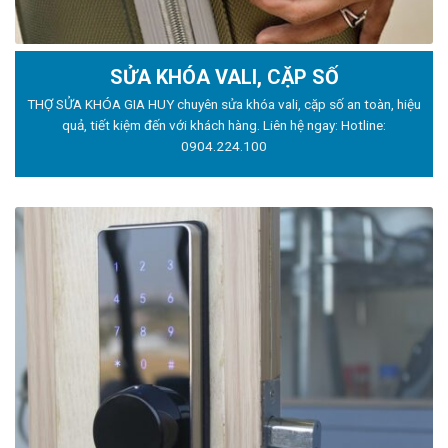
SỬA KHÓA VALI, CẶP SỐ
THỢ SỬA KHÓA GIA HUY chuyên sửa khóa vali, cặp số an toàn, hiệu
quả, tiết kiệm đến với khách hàng. Liên hệ ngay: Hotline:
0904.224.100