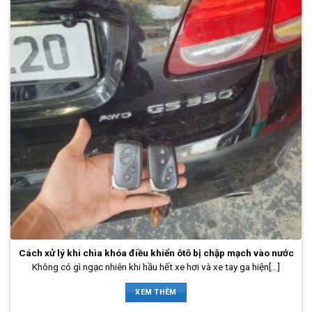
Cách xử lý khi chìa khóa điều khiển ôtô bị chập mạch vào nước
Không có gì ngạc nhiên khi hầu hết xe hơi và xe tay ga hiện[...]
XEM THÊM