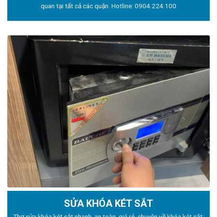
quan tại tất cả các quận. Hotline:
0904.224.100
SỬA KHÓA KÉT SẮT
Thợ sửa khóa
két sắt nhanh, an toàn, giá rẻ, chuyên về khóa két sắt: