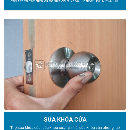
cấp tất cả các dịch vụ về sửa chữa khóa. Hotline:
0904.224.100
SỬA KHÓA CỬA
Thợ sửa khóa
cửa, sửa khóa cửa tại nhà, sửa khóa văn phòng, cơ