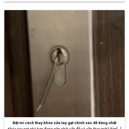
Bật mí cách thay khóa cửa tay gạt chính xác dễ dàng nhất
Khóa tay gạt nhà bạn đang gặp phải vấn đề và cần thay mới? Bạn[...]