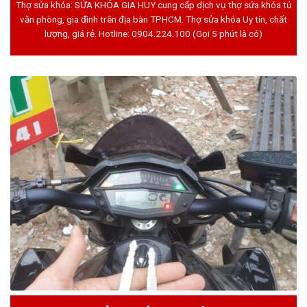
Thợ sửa khóa: SỬA KHÓA GIA HUY cung cấp dịch vụ thợ sửa khóa tủ
văn phòng, gia đình trên địa bàn TPHCM. Thợ sửa khóa Uy tín, chất
lượng, giá rẻ. Hotline:
0904.224.100
(Gọi 5 phút là có)