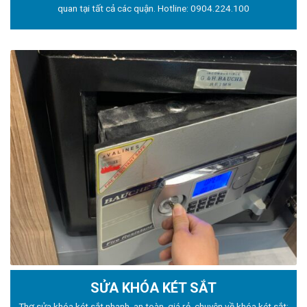
quan tại tất cả các quận. Hotline:
0904.224.100
SỬA KHÓA KÉT SẮT
Thợ sửa khóa
két sắt nhanh, an toàn, giá rẻ, chuyên về khóa két sắt: