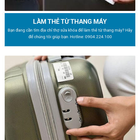
LÀM THẺ TỪ THANG MÁY
Bạn đang cần tìm địa chỉ thợ sửa khóa để làm thẻ từ thang máy? Hãy
để chúng tôi giúp bạn. Hotline:
0904.224.100