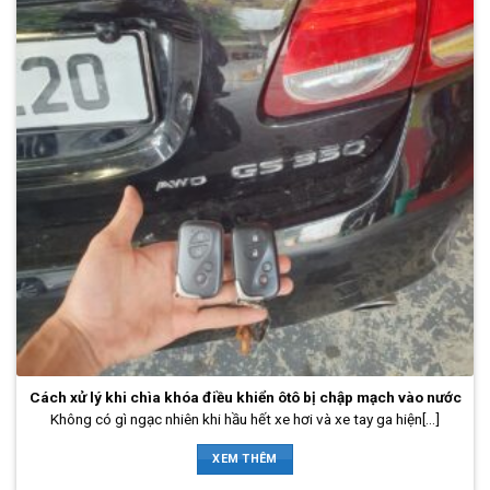
Cách xử lý khi chìa khóa điều khiển ôtô bị chập mạch vào nước
Không có gì ngạc nhiên khi hầu hết xe hơi và xe tay ga hiện[...]
XEM THÊM