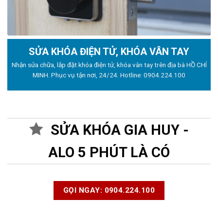
SỬA KHÓA ĐIỆN TỬ, KHÓA VÂN TAY
Nhận sửa chữa, lắp đặt khóa điện tử, khóa vân tay trên địa bà HỒ CHÍ
MINH. Phục vụ tận nơi, 24/24. Hotline:
0904.224.100
SỬA KHÓA GIA HUY -
ALO 5 PHÚT LÀ CÓ
GỌI NGAY: 0904.224.100