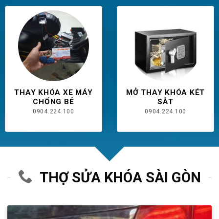
THAY KHÓA XE MÁY
MỞ THAY KHÓA KÉT
CHỐNG BẺ
SẮT
0904.224.100
0904.224.100
THỢ SỬA KHÓA SÀI GÒN