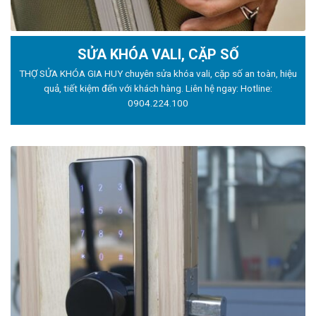
SỬA KHÓA VALI, CẶP SỐ
THỢ SỬA KHÓA GIA HUY chuyên sửa khóa vali, cặp số an toàn, hiệu
quả, tiết kiệm đến với khách hàng. Liên hệ ngay: Hotline:
0904.224.100