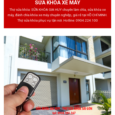
SỬA KHÓA XE MÁY
Thợ sửa khóa: SỬA KHÓA GIA HUY chuyên làm chìa, sửa khóa xe
máy, đánh chìa khóa xe máy chuyên nghiệp, giá rẻ tại HỒ CHÍ MINH.
Thợ sửa khóa phục vụ tận nơi. Hotline:
0904.224.100