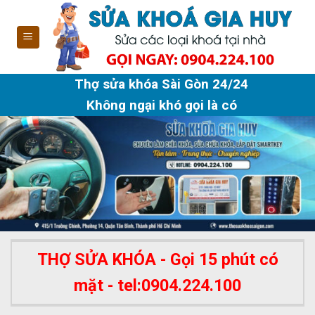
Skip
to
content
Thợ sửa khóa Sài Gòn 24/24
Không ngại khó gọi là có
THỢ SỬA KHÓA - Gọi 15 phút có
mặt - tel:0904.224.100