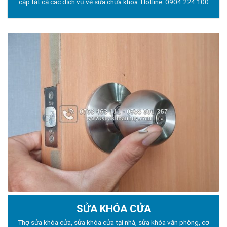
cấp tất cả các dịch vụ về sửa chữa khóa. Hotline:
0904.224.100
SỬA KHÓA CỬA
Thợ sửa khóa
cửa, sửa khóa cửa tại nhà, sửa khóa văn phòng, cơ