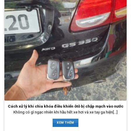
Cách xử lý khi chìa khóa điều khiển ôtô bị chập mạch vào nước
Không có gì ngạc nhiên khi hầu hết xe hơi và xe tay ga hiện[...]
XEM THÊM