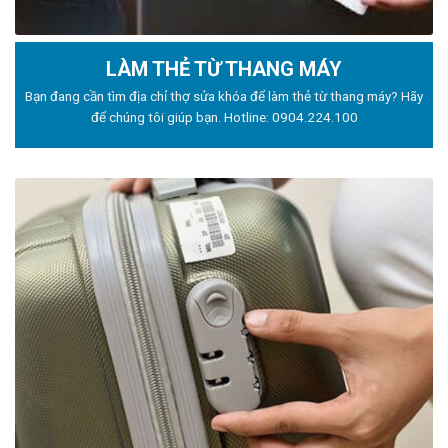
LÀM THẺ TỪ THANG MÁY
Bạn đang cần tìm địa chỉ thợ sửa khóa để làm thẻ từ thang máy? Hãy
để chúng tôi giúp bạn. Hotline:
0904.224.100