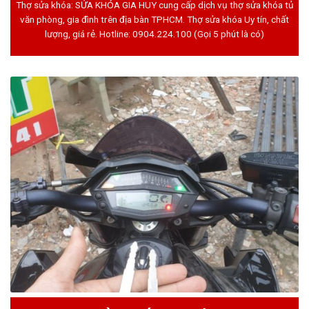
Thợ sửa khóa: SỬA KHÓA GIA HUY cung cấp dịch vụ thợ sửa khóa tủ
văn phòng, gia đình trên địa bàn TPHCM. Thợ sửa khóa Uy tín, chất
lượng, giá rẻ. Hotline:
0904.224.100
(Gọi 5 phút là có)