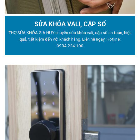
SỬA KHÓA VALI, CẶP SỐ
THỢ SỬA KHÓA GIA HUY chuyên sửa khóa vali, cặp số an toàn, hiệu
quả, tiết kiệm đến với khách hàng. Liên hệ ngay: Hotline:
0904.224.100