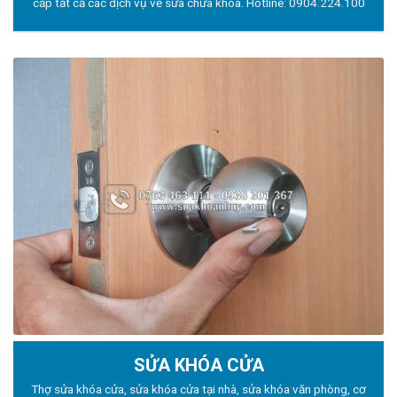
cấp tất cả các dịch vụ về sửa chữa khóa. Hotline:
0904.224.100
SỬA KHÓA CỬA
Thợ sửa khóa
cửa, sửa khóa cửa tại nhà, sửa khóa văn phòng, cơ