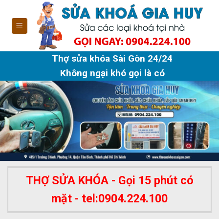
Skip
to
content
Thợ sửa khóa Sài Gòn 24/24
Không ngại khó gọi là có
THỢ SỬA KHÓA - Gọi 15 phút có
mặt - tel:0904.224.100