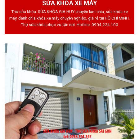
SỬA KHÓA XE MÁY
Thợ sửa khóa: SỬA KHÓA GIA HUY chuyên làm chìa, sửa khóa xe
máy, đánh chìa khóa xe máy chuyên nghiệp, giá rẻ tại HỒ CHÍ MINH.
Thợ sửa khóa phục vụ tận nơi. Hotline:
0904.224.100