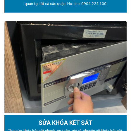
quan tại tất cả các quận. Hotline:
0904.224.100
SỬA KHÓA KÉT SẮT
Thợ sửa khóa
két sắt nhanh, an toàn, giá rẻ, chuyên về khóa két sắt: