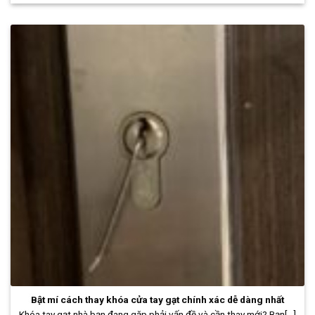
Bật mí cách thay khóa cửa tay gạt chính xác dễ dàng nhất
Khóa tay gạt nhà bạn đang gặp phải vấn đề và cần thay mới? Bạn[...]