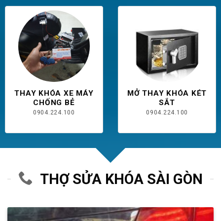
THAY KHÓA XE MÁY
MỞ THAY KHÓA KÉT
CHỐNG BẺ
SẮT
0904.224.100
0904.224.100
THỢ SỬA KHÓA SÀI GÒN