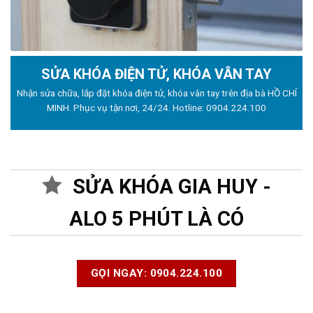
SỬA KHÓA ĐIỆN TỬ, KHÓA VÂN TAY
Nhận sửa chữa, lắp đặt khóa điện tử, khóa vân tay trên địa bà HỒ CHÍ
MINH. Phục vụ tận nơi, 24/24. Hotline:
0904.224.100
SỬA KHÓA GIA HUY -
ALO 5 PHÚT LÀ CÓ
GỌI NGAY: 0904.224.100